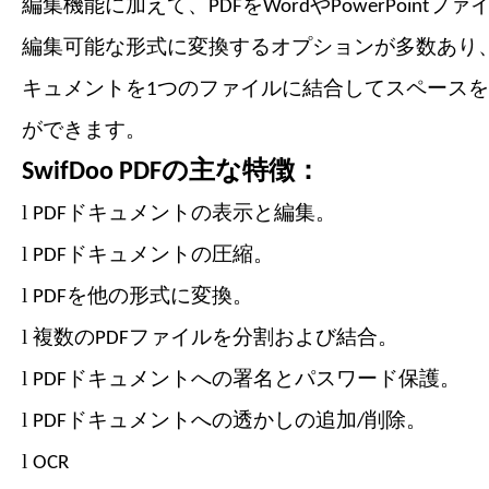
編集機能に加えて、PDFをWordやPowerPointフ
編集可能な形式に変換するオプションが多数あり、
キュメントを1つのファイルに結合してスペース
ができます。
SwifDoo PDFの主な特徴：
l
PDFドキュメントの表示と編集。
l
PDFドキュメントの圧縮。
l
PDFを他の形式に変換。
l
複数のPDFファイルを分割および結合。
l
PDFドキュメントへの署名とパスワード保護。
l
PDFドキュメントへの透かしの追加/削除。
l
OCR