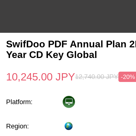
SwifDoo PDF Annual Plan 2
Year CD Key Global
10,245.00
JPY
12,740.00
JPY
-20%
Platform:
Region: