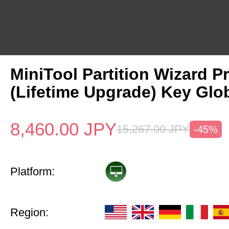
MiniTool Partition Wizard P
(Lifetime Upgrade) Key Glo
8,460.00
JPY
15,267.00
JPY
-45%
Platform:
Region: