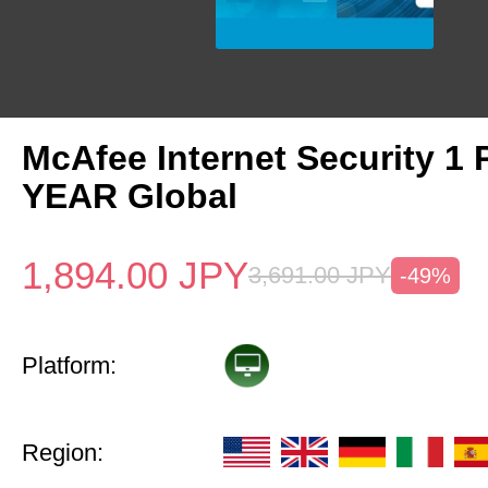
McAfee Internet Security 1 
YEAR Global
1,894.00
JPY
3,691.00
JPY
-49%
Platform:
Region: