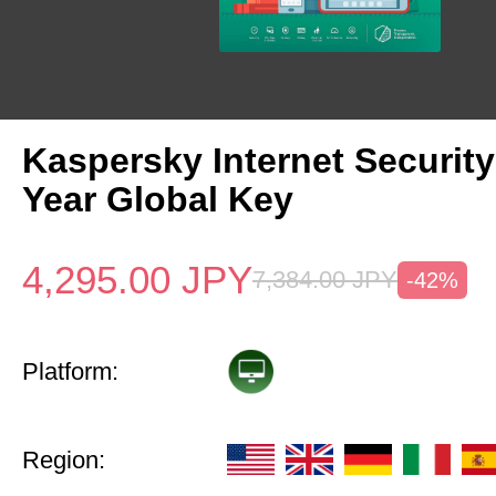
Kaspersky Internet Security
Year Global Key
4,295.00
JPY
7,384.00
JPY
-42%
Platform:
Region: